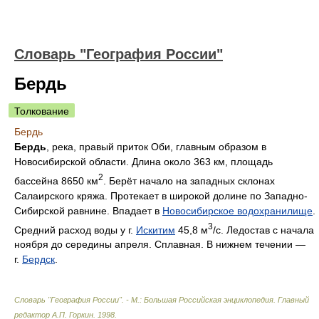
Словарь "География России"
Бердь
Толкование
Бердь
Бердь
, река, правый приток Оби, главным образом в
Новосибирской области. Длина около 363 км, площадь
2
бассейна 8650 км
. Берёт начало на западных склонах
Салаирского кряжа. Протекает в широкой долине по Западно-
Сибирской равнине. Впадает в
Новосибирское водохранилище
.
3
Средний расход воды у г.
Искитим
45,8 м
/с. Ледостав с начала
ноября до середины апреля. Сплавная. В нижнем течении —
г.
Бердск
.
Словарь "География России". - М.: Большая Российская энциклопедия
.
Главный
редактор А.П. Горкин
.
1998
.