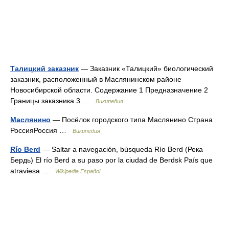
Талицкий заказник
— Заказник «Талицкий» биологический
заказник, расположенный в Маслянинском районе
Новосибирской области. Содержание 1 Предназначение 2
Границы заказника 3 …
Википедия
Маслянино
— Посёлок городского типа Маслянино Страна
РоссияРоссия …
Википедия
Río Berd
— Saltar a navegación, búsqueda Río Berd (Река
Бердь) El río Berd a su paso por la ciudad de Berdsk País que
atraviesa …
Wikipedia Español